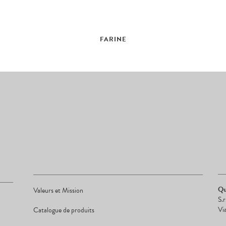
FARINE
Qu
Valeurs et Mission
S.
Vi
Catalogue de produits