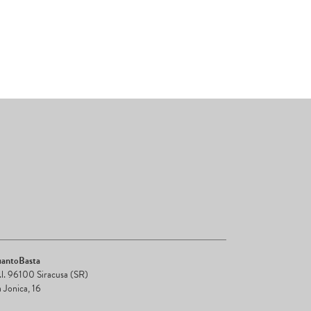
antoBasta
r.l. 96100 Siracusa (SR)
a Jonica, 16