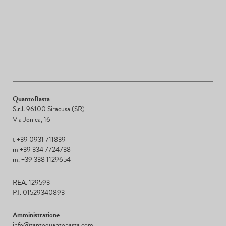
QuantoBasta
S.r.l. 96100 Siracusa (SR)
Via Jonica, 16
t +39 0931 711839
m +39 334 7724738
m. +39 338 1129654
REA. 129593
P.I. 01529340893
Amministrazione
info@tantoquantobasta.com