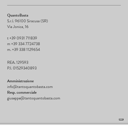
QuantoBasta
S.r.l. 96100 Siracusa (SR)
Via Jonica, 16
t +39 0931 711839
m +39 334 7724738
m. +39 338 1129654
REA. 129593
P.I. 01529340893
Amministrazione
info@tantoquantobasta.com
Resp. commerciale
giuseppe@tantoquantobasta.com