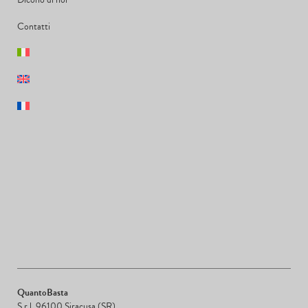
Contatti
QuantoBasta
S.r.l. 96100 Siracusa (SR)