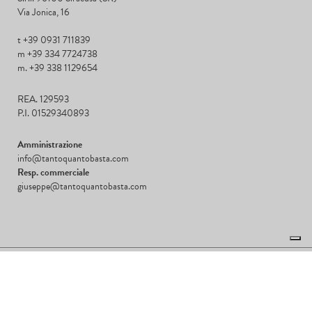
Via Jonica, 16
t +39 0931 711839
m +39 334 7724738
m. +39 338 1129654
REA. 129593
P.I. 01529340893
Amministrazione
info@tantoquantobasta.com
Resp. commerciale
giuseppe@tantoquantobasta.com
©2020-24 Copyright
QuantoBasta S.r.l
Cookie Policy