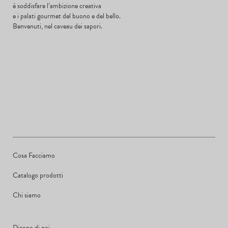
è soddisfare l’ambizione creativa
e i palati gourmet del buono e del bello.
Benvenuti, nel caveau dei sapori.
Cosa Facciamo
Catalogo prodotti
Chi siamo
Dicono di noi