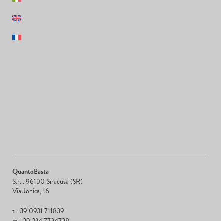
QuantoBasta
S.r.l. 96100 Siracusa (SR)
Via Jonica, 16
t +39 0931 711839
m +39 334 7724738