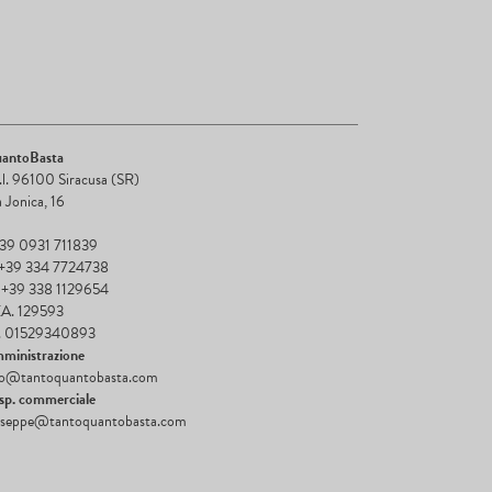
antoBasta
r.l. 96100 Siracusa (SR)
a Jonica, 16
+39 0931 711839
+39 334 7724738
 +39 338 1129654
A. 129593
I. 01529340893
ministrazione
fo@tantoquantobasta.com
sp. commerciale
useppe@tantoquantobasta.com