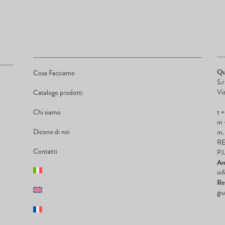
Qu
Cosa Facciamo
S.
Vi
Catalogo prodotti
Chi siamo
t 
m 
Dicono di noi
m.
RE
Contatti
P.
Am
in
Re
gi