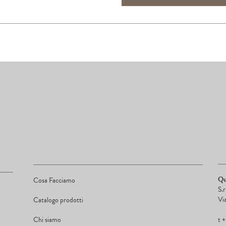
Qu
Cosa Facciamo
S.
Vi
Catalogo prodotti
Chi siamo
t 