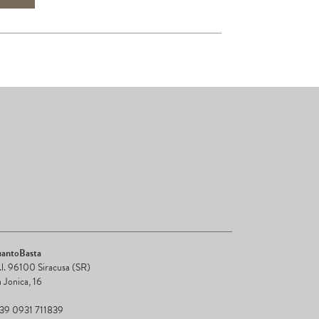
antoBasta
r.l. 96100 Siracusa (SR)
a Jonica, 16
+39 0931 711839