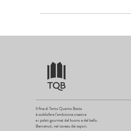
Il fine di Tanto Quanto Basta
è soddisfare l’ambizione creativa
e i palati gourmet del buono e del bello.
Benvenuti, nel caveau dei sapori.