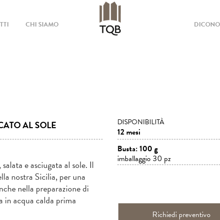
TTI
CHI SIAMO
DICONO 
DISPONIBILITÀ
CATO AL SOLE
12 mesi
Busta: 100 g
imballaggio 30 pz
salata e asciugata al sole. Il
lla nostra Sicilia, per una
 anche nella preparazione di
ra in acqua calda prima
Richiedi preventivo