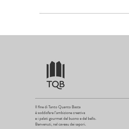
Il fine di Tanto Quanto Basta
è soddisfare l’ambizione creativa
e i palati gourmet del buono e del bello.
Benvenuti, nel caveau dei sapori.