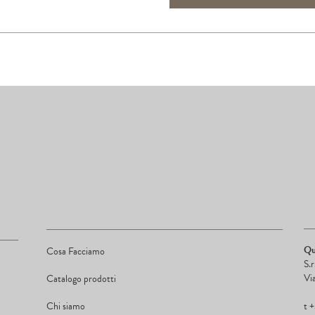
Qu
Cosa Facciamo
S.
Vi
Catalogo prodotti
Chi siamo
t 