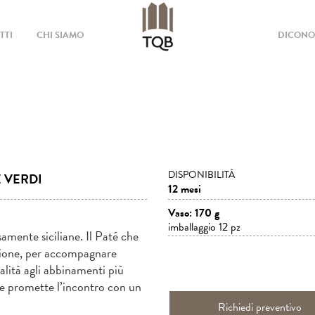
TTI
CHI SIAMO
DICONO 
DISPONIBILITÀ
E VERDI
12 mesi
Vaso: 170 g
imballaggio 12 pz
samente siciliane. Il Paté che
zione, per accompagnare
nalità agli abbinamenti più
o e promette l’incontro con un
Richiedi preventivo