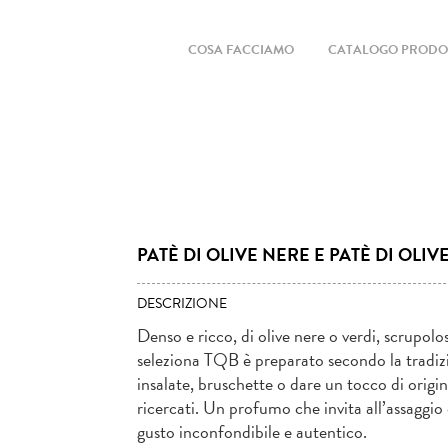
COSA FACCIAMO
CATALOGO PRODO
PATÈ DI OLIVE NERE E PATÈ DI OLIV
DESCRIZIONE
Denso e ricco, di olive nere o verdi, scrupolo
seleziona TQB è preparato secondo la tradi
insalate, bruschette o dare un tocco di origi
ricercati. Un profumo che invita all’assaggi
gusto inconfondibile e autentico.