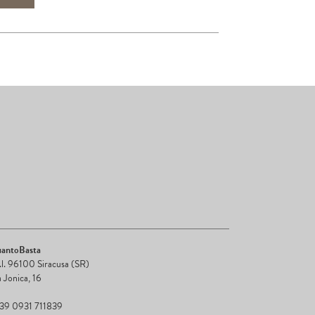
antoBasta
r.l. 96100 Siracusa (SR)
a Jonica, 16
+39 0931 711839