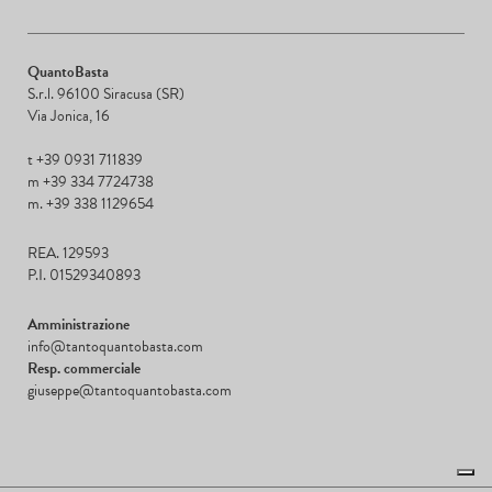
QuantoBasta
S.r.l. 96100 Siracusa (SR)
Via Jonica, 16
t +39 0931 711839
m +39 334 7724738
m. +39 338 1129654
REA. 129593
P.I. 01529340893
Amministrazione
info@tantoquantobasta.com
Resp. commerciale
giuseppe@tantoquantobasta.com