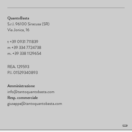
QuantoBasta
S.r.l. 96100 Siracusa (SR)
Via Jonica, 16
t +39 0931 711839
m +39 334 7724738
m. +39 338 1129654
REA. 129593
P.I. 01529340893
Amministrazione
info@tantoquantobasta.com
Resp. commerciale
giuseppe@tantoquantobasta.com