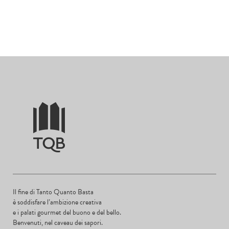
Il fine di Tanto Quanto Basta
è soddisfare l’ambizione creativa
e i palati gourmet del buono e del bello.
Benvenuti, nel caveau dei sapori.