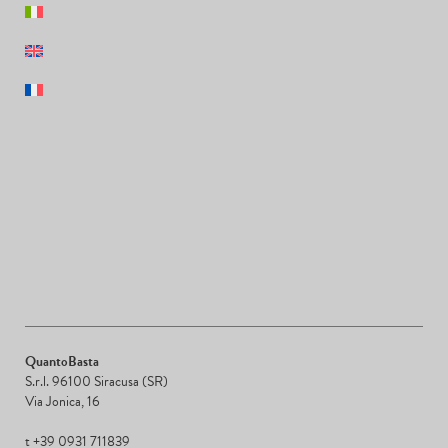
QuantoBasta
S.r.l. 96100 Siracusa (SR)
Via Jonica, 16
t +39 0931 711839